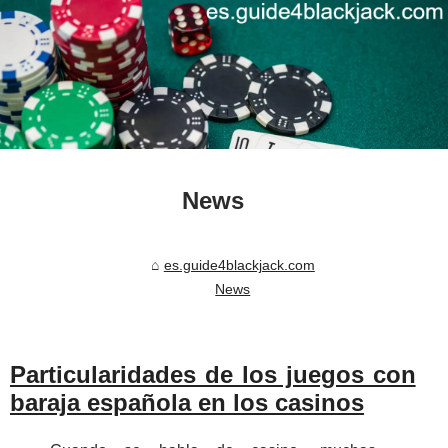
News
es.guide4blackjack.com
News
Particularidades de los juegos con
baraja española en los casinos