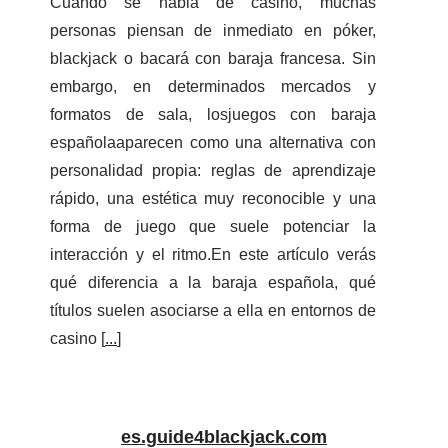
Cuando se habla de casino, muchas
personas piensan de inmediato en póker,
blackjack o bacará con baraja francesa. Sin
embargo, en determinados mercados y
formatos de sala, losjuegos con baraja
españolaaparecen como una alternativa con
personalidad propia: reglas de aprendizaje
rápido, una estética muy reconocible y una
forma de juego que suele potenciar la
interacción y el ritmo.En este artículo verás
qué diferencia a la baraja española, qué
títulos suelen asociarse a ella en entornos de
casino [
...
]
es.guide4blackjack.com